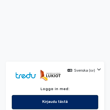
Gå direkt till huvudinnehåll
Svenska ‎(sv)‎
Logga in med:
Hoppa vidare för att skapa ett nytt konto.
Kirjaudu tästä