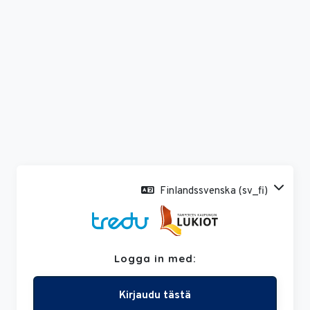
Gå direkt till huvudinnehåll
Finlandssvenska ‎(sv_fi)‎
Logga in med:
Hoppa till registrering
Kirjaudu tästä