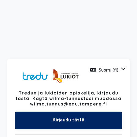
Siirry pääsisältöön
Suomi ‎(fi)‎
Tredun ja lukioiden opiskelija, kirjaudu
Ohita luodaksesi uuden tilin
tästä. Käytä wilma-tunnustasi muodossa
wilma.tunnus@edu.tampere.fi
Kirjaudu tästä